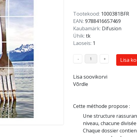
Tootekood:
1000381BFR
EAN:
9788416657469
Kaubamärk:
Difusion
Ühik:
tk
Laoseis:
1
Lisa ko
Lisa soovikorvi
Võrdle
Cette méthode propose :
Une structure rassurant
niveau, chacune divisée
Chaque dossier contient