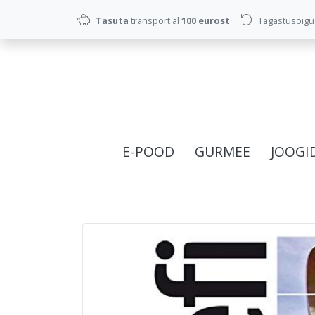
Tasuta
transport al
100 eurost
Tagastusõig
E-POOD
GURMEE
JOOGI