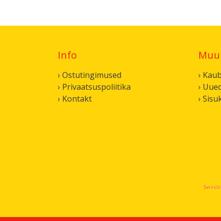
Info
Muu
› Ostutingimused
› Kau
› Privaatsuspoliitika
› Uue
› Kontakt
› Sisu