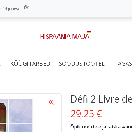
us
14 päeva
D
KÖÖGITARBED
SOODUSTOOTED
TAGAS
Défi 2 Livre d
29,25 €
Õpik noortele ja täiskasvanu