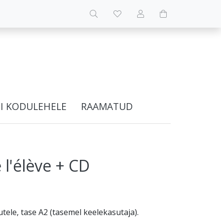
I KODULEHELE
RAAMATUD
e l'élève + CD
tele, tase A2 (tasemel keelekasutaja).