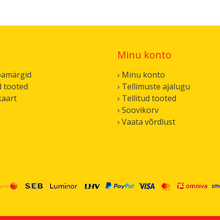
Minu konto
bamärgid
› Minu konto
d tooted
› Tellimuste ajalugu
kaart
› Tellitud tooted
› Soovikorv
› Vaata võrdlust