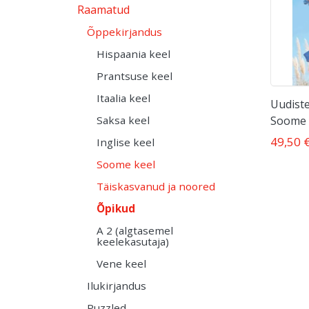
Raamatud
Õppekirjandus
Hispaania keel
Prantsuse keel
Itaalia keel
Uudist
Saksa keel
Soome 
49,50 
Inglise keel
Soome keel
Täiskasvanud ja noored
Õpikud
A 2 (algtasemel
keelekasutaja)
Vene keel
Ilukirjandus
Puzzled