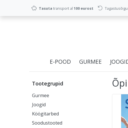
Tasuta
transport al
100 eurost
Tagastusõig
E-POOD
GURMEE
JOOGI
Õpi
Tootegrupid
Gurmee
Joogid
Köögitarbed
Soodustooted