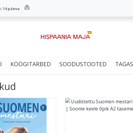
us
14 päeva
D
KÖÖGITARBED
SOODUSTOOTED
TAGAS
kud