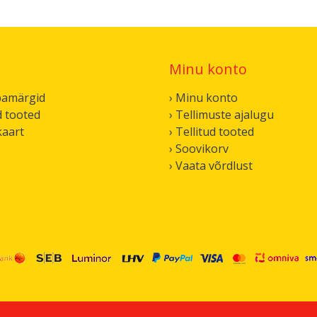
Minu konto
bamärgid
› Minu konto
d tooted
› Tellimuste ajalugu
kaart
› Tellitud tooted
› Soovikorv
› Vaata võrdlust