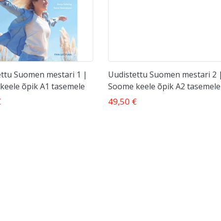
ettu Suomen mestari 1 |
Uudistettu Suomen mestari 2 
keele õpik A1 tasemele
Soome keele õpik A2 tasemele
€
49,50 €