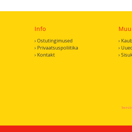
Info
Muu
› Ostutingimused
› Kau
› Privaatsuspoliitika
› Uue
› Kontakt
› Sisu