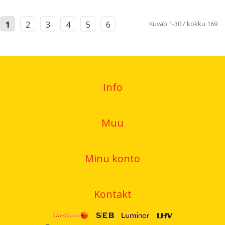
Kuvab 1-30 / kokku 169
1
2
3
4
5
6
Info
Muu
Minu konto
Kontakt