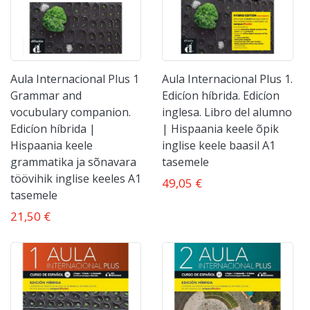
Aula Internacional Plus 1
Aula Internacional Plus 1.
Grammar and
Edicíon híbrida. Edicíon
vocubulary companion.
inglesa. Libro del alumno
Edicíon híbrida |
| Hispaania keele õpik
Hispaania keele
inglise keele baasil A1
grammatika ja sõnavara
tasemele
töövihik inglise keeles A1
49,05 €
tasemele
21,50 €