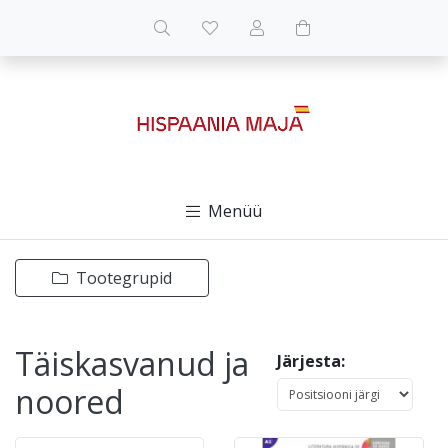
Menüü
Tootegrupid
Täiskasvanud ja
Järjesta:
noored