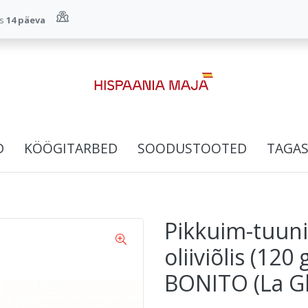
us
14 päeva
D
KÖÖGITARBED
SOODUSTOOTED
TAGAS
Pikkuim-tuuni
oliiviõlis (12
BONITO (La Gl