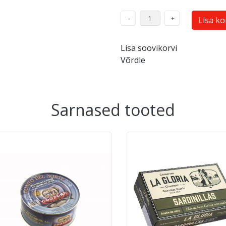
Lisa ko
Lisa soovikorvi
Võrdle
Sarnased tooted