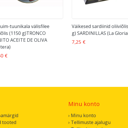
uim-tuunikala välisfilee
Väikesed sardiinid oliiviõli
viõlis (1150 g)TRONCO
g) SARDINILLAS (La Gloria
ITO ACEITE DE OLIVA
7,25 €
tera)
40 €
Minu konto
bamärgid
› Minu konto
d tooted
› Tellimuste ajalugu