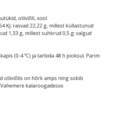
ükid, oliiviõli, sool.
4 KJ; rasvad 22,22 g, millest küllastunud
ud 1,33 g, millest suhkrud 0,5 g; valgud
kapis (0-4 ºC) ja tarbida 48 h jooksul. Parim
 oliiviõlis on hõrk amps ning sobib
e Vahemere kalaroogadesse.