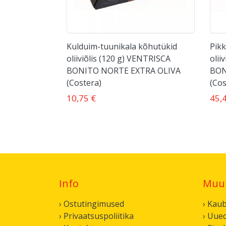
Kulduim-tuunikala kõhutükid
Pikk
oliiviõlis (120 g) VENTRISCA
olii
BONITO NORTE EXTRA OLIVA
BON
(Costera)
(Cos
10,75 €
45,
Info
Muu
› Ostutingimused
› Kau
› Privaatsuspoliitika
› Uue