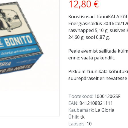
12,80 €
Koostisosad: tuuniKALA kõhut
Energiasisaldus 304 kcal/126
rasvhapped 5,10 g; süsivesik
24,60 g; sool 0,87 g.
Peale avamist säilitada külm
enne: vaata pakendilt.
Pikkuim-tuunikala kõhutükid
suurepäraselt erinevatess
Tootekood:
1000120GSF
EAN:
8412108821111
Kaubamärk:
La Gloria
Ühik:
tk
Laoseis:
10