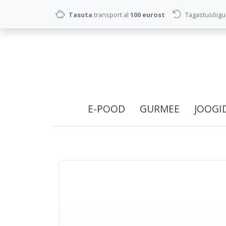
Tasuta
transport al
100 eurost
Tagastusõig
E-POOD
GURMEE
JOOGI