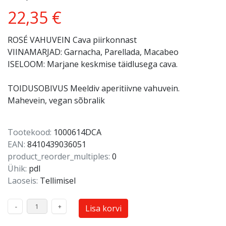
22,35 €
ROSÉ VAHUVEIN Cava piirkonnast
VIINAMARJAD: Garnacha, Parellada, Macabeo
ISELOOM: Marjane keskmise täidlusega cava.
TOIDUSOBIVUS Meeldiv aperitiivne vahuvein.
Mahevein, vegan sõbralik
Tootekood:
1000614DCA
EAN:
8410439036051
product_reorder_multiples:
0
Ühik:
pdl
Laoseis:
Tellimisel
Lisa korvi