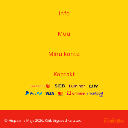
Info
Muu
Minu konto
Kontakt
©
Hispaania Maja
2026. Kõik õigused kaitstud.